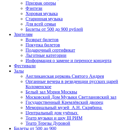
Призрак оперы
Фэнтези
Хоровая музыка
Старинная музыка
Для всей семьи
Билеты от 500 до 900 рублей
Зрителям
Возврат билетов
Покупка билетов
Подарочный сертификат
Льготные категории
Информация о замене и переносе концерта
Фестивали
Залы
Англиканская церковь Святого Андрея
Органные вечера в резиденции русских царей
Коломенское
Белый зал Мэрия Москвы
Московский Дом Музыки Светлановский зал
Государственный Кремлёвский дворец
Мемориальный музей А.Н. Скрябина
Центральный дом учёных
Театр музыки и шоу III РИМ
Театр Терезы Дуровой
Билеты от 500 до 900