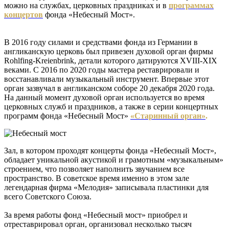
можно на службах, церковных праздниках и в
программах
концертов
фонда «Небесный Мост».
В 2016 году силами и средствами фонда из Германии в
англиканскую церковь был привезен духовой орган фирмы
Rohlfing-Kreienbrink, детали которого датируются XVIII-XIX
веками. С 2016 по 2020 годы мастера реставрировали и
восстанавливали музыкальный инструмент. Впервые этот
орган зазвучал в англиканском соборе 20 декабря 2020 года.
На данный момент духовой орган используется во время
церковных служб и праздников, а также в серии концертных
программ фонда «Небесный Мост»
«Старинный орган»
.
Зал, в котором проходят концерты фонда «Небесный Мост»,
обладает уникальной акустикой и грамотным «музыкальным»
строением, что позволяет наполнить звучанием все
пространство. В советское время именно в этом зале
легендарная фирма «Мелодия» записывала пластинки для
всего Советского Союза.
За время работы фонд «Небесный мост» приобрел и
отреставрировал орган, организовал несколько тысяч