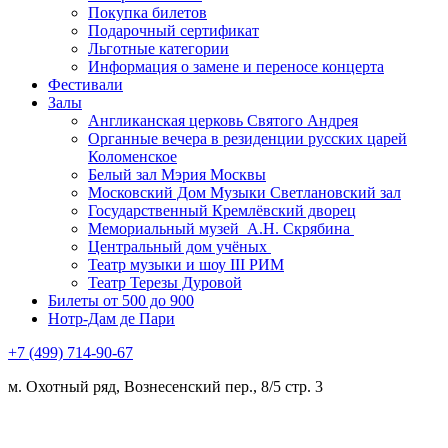
Покупка билетов
Подарочный сертификат
Льготные категории
Информация о замене и переносе концерта
Фестивали
Залы
Англиканская церковь Святого Андрея
Органные вечера в резиденции русских царей
Коломенское
Белый зал Мэрия Москвы
Московский Дом Музыки Светлановский зал
Государственный Кремлёвский дворец
Мемориальный музей А.Н. Скрябина
Центральный дом учёных
Театр музыки и шоу III РИМ
Театр Терезы Дуровой
Билеты от 500 до 900
Нотр-Дам де Пари
+7 (499) 714-90-67
м. Охотный ряд, Вознесенский пер., 8/5 стр. 3