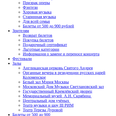
Призрак оперы
Фэнтези
Хоровая музыка
Старинная музыка
Для всей семьи
Билеты от 500 до 900 рублей
Зрителям
Возврат билетов
Покупка билетов
Подарочный сертификат
Льготные категории
Информация о замене и переносе концерта
Фестивали
Залы
Англиканская церковь Святого Андрея
Органные вечера в резиденции русских царей
Коломенское
Белый зал Мэрия Москвы
Московский Дом Музыки Светлановский зал
Государственный Кремлёвский дворец
Мемориальный музей А.Н. Скрябина
Центральный дом учёных
Театр музыки и шоу III РИМ
Театр Терезы Дуровой
Билеты от 500 до 900