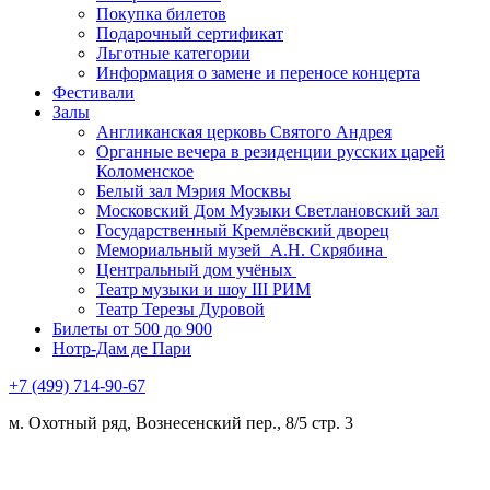
Покупка билетов
Подарочный сертификат
Льготные категории
Информация о замене и переносе концерта
Фестивали
Залы
Англиканская церковь Святого Андрея
Органные вечера в резиденции русских царей
Коломенское
Белый зал Мэрия Москвы
Московский Дом Музыки Светлановский зал
Государственный Кремлёвский дворец
Мемориальный музей А.Н. Скрябина
Центральный дом учёных
Театр музыки и шоу III РИМ
Театр Терезы Дуровой
Билеты от 500 до 900
Нотр-Дам де Пари
+7 (499) 714-90-67
м. Охотный ряд, Вознесенский пер., 8/5 стр. 3