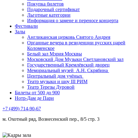
Покупка билетов
Подарочный сертификат
Льготные категории
Информация о замене и переносе концерта
Фестивали
Залы
Англиканская церковь Святого Андрея
Органные вечера в резиденции русских царей
Коломенское
Белый зал Мэрия Москвы
Московский Дом Музыки Светлановский зал
Государственный Кремлёвский дворец
Мемориальный музей А.Н. Скрябина
Центральный дом учёных
Театр музыки и шоу III РИМ
Театр Терезы Дуровой
Билеты от 500 до 900
Нотр-Дам де Пари
+7 (499) 714-90-67
м. Охотный ряд, Вознесенский пер., 8/5 стр. 3