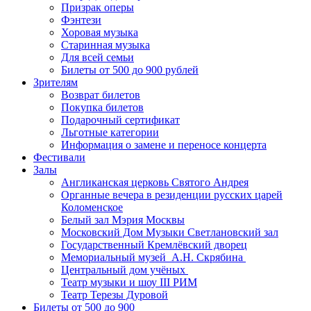
Призрак оперы
Фэнтези
Хоровая музыка
Старинная музыка
Для всей семьи
Билеты от 500 до 900 рублей
Зрителям
Возврат билетов
Покупка билетов
Подарочный сертификат
Льготные категории
Информация о замене и переносе концерта
Фестивали
Залы
Англиканская церковь Святого Андрея
Органные вечера в резиденции русских царей
Коломенское
Белый зал Мэрия Москвы
Московский Дом Музыки Светлановский зал
Государственный Кремлёвский дворец
Мемориальный музей А.Н. Скрябина
Центральный дом учёных
Театр музыки и шоу III РИМ
Театр Терезы Дуровой
Билеты от 500 до 900