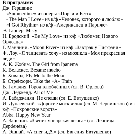
В программе:
Дж. Гершвин:
«Summertime» из оперы «Порги и Бесс»
«The Man I Love» из к/ф «Человек, которого я люблю»
«I Got Rhythm» из к/ф «Американец в Париже»
Э. Гарнер. Misty
Н. Бродский. «Be My Love» из к/ф «Любимец Нового
Орлеана»
Г. Манчини. «Moon River» из к/ф «Завтрак у Тиффани»
Ф. Лоу. «Я танцевать хочу» из мюзикла «Моя прекрасная
леди»
А. К. Жобим. The Girl from Ipanema
К. Веласкес. Besame mucho
Б. Ховард. Fly Me to the Moon
Б. Стрейхорн. Take the «A» Train
В. Гамалия. Город влюблённых (сл. В. Орлова)
Дж. Ледженд. All of Me
А. Бабаджанян. Не спеши (сл. Е. Евтушенко)
И. Дунаевский. «Дорогие москвичи» (сл. М. Червинского) из
к/ф «Покровские ворота»
Abba. Happy New Year
А. Зацепин. «Звенит январская вьюга» (сл. Леонида
Дербенёва)
А. Эшпай. «А снег идёт» (сл. Евгения Евтушенко)