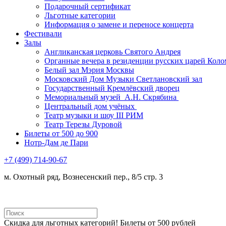
Подарочный сертификат
Льготные категории
Информация о замене и переносе концерта
Фестивали
Залы
Англиканская церковь Святого Андрея
Органные вечера в резиденции русских царей Коло
Белый зал Мэрия Москвы
Московский Дом Музыки Светлановский зал
Государственный Кремлёвский дворец
Мемориальный музей А.Н. Скрябина
Центральный дом учёных
Театр музыки и шоу III РИМ
Театр Терезы Дуровой
Билеты от 500 до 900
Нотр-Дам де Пари
+7 (499) 714-90-67
м. Охотный ряд, Вознесенский пер., 8/5 стр. 3
Скидка для льготных категорий! Билеты от 500 рублей