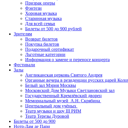
Призрак оперы
Фэнтези
Хоровая музыка
Старинная музыка
Для всей семьи
Билеты от 500 до 900 рублей
Зрителям
Возврат билетов
Покупка билетов
Подарочный сертификат
Льготные категории
Информация о замене и переносе концерта
Фестивали
Залы
Англиканская церковь Святого Андрея
Органные вечера в резиденции русских царей Коло
Белый зал Мэрия Москвы
Московский Дом Музыки Светлановский зал
Государственный Кремлёвский дворец
Мемориальный музей А.Н. Скрябина
Центральный дом учёных
Театр музыки и шоу III РИМ
Театр Терезы Дуровой
Билеты от 500 до 900
Нотр-Дам де Пари