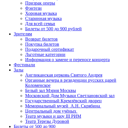
Призрак оперы
Фэнтези
Хоровая музыка
Старинная музыка
Для всей семьи
Билеты от 500 до 900 рублей
Зрителям
Возврат билетов
Покупка билетов
Подарочный сертификат
Льготные категории
Информация о замене и переносе концерта
Фестивали
Залы
Англиканская церковь Святого Андрея
Органные вечера в резиденции русских царей
Коломенское
Белый зал Мэрия Москвы
Московский Дом Музыки Светлановский зал
Государственный Кремлёвский дворец
Мемориальный музей А.Н. Скрябина
Центральный дом учёных
Театр музыки и шоу III РИМ
Театр Терезы Дуровой
Билеты от 500 до 900