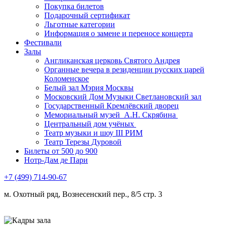
Покупка билетов
Подарочный сертификат
Льготные категории
Информация о замене и переносе концерта
Фестивали
Залы
Англиканская церковь Святого Андрея
Органные вечера в резиденции русских царей
Коломенское
Белый зал Мэрия Москвы
Московский Дом Музыки Светлановский зал
Государственный Кремлёвский дворец
Мемориальный музей А.Н. Скрябина
Центральный дом учёных
Театр музыки и шоу III РИМ
Театр Терезы Дуровой
Билеты от 500 до 900
Нотр-Дам де Пари
+7 (499) 714-90-67
м. Охотный ряд, Вознесенский пер., 8/5 стр. 3