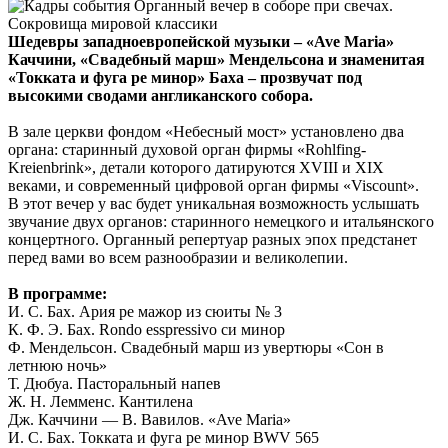
Шедевры западноевропейской музыки – «Ave Maria»
Каччини, «Свадебный марш» Мендельсона и знаменитая
«Токката и фуга ре минор» Баха – прозвучат под
высокими сводами англиканского собора.
В зале церкви фондом «Небесный мост» установлено два
органа: старинный духовой орган фирмы «Rohlfing-
Kreienbrink», детали которого датируются XVIII и XIX
веками, и современный цифровой орган фирмы «Viscount».
В этот вечер у вас будет уникальная возможность услышать
звучание двух органов: старинного немецкого и итальянского
концертного. Органный репертуар разных эпох предстанет
перед вами во всем разнообразии и великолепии.
В программе:
И. С. Бах. Ария ре мажор из сюиты № 3
К. Ф. Э. Бах. Rondo esspressivo си минор
Ф. Мендельсон. Свадебный марш из увертюры «Сон в
летнюю ночь»
Т. Дюбуа. Пасторальный напев
Ж. Н. Лемменс. Кантилена
Дж. Каччини — В. Вавилов. «Ave Maria»
И. С. Бах. Токката и фуга ре минор BWV 565