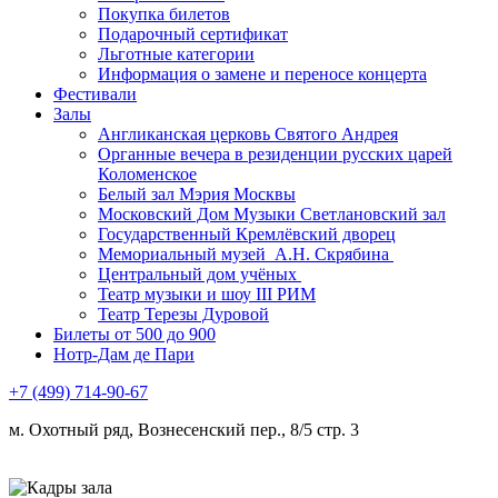
Покупка билетов
Подарочный сертификат
Льготные категории
Информация о замене и переносе концерта
Фестивали
Залы
Англиканская церковь Святого Андрея
Органные вечера в резиденции русских царей
Коломенское
Белый зал Мэрия Москвы
Московский Дом Музыки Светлановский зал
Государственный Кремлёвский дворец
Мемориальный музей А.Н. Скрябина
Центральный дом учёных
Театр музыки и шоу III РИМ
Театр Терезы Дуровой
Билеты от 500 до 900
Нотр-Дам де Пари
+7 (499) 714-90-67
м. Охотный ряд, Вознесенский пер., 8/5 стр. 3