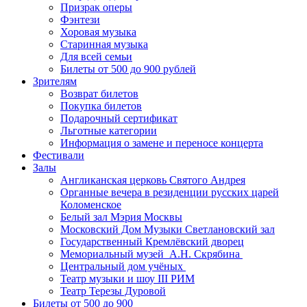
Призрак оперы
Фэнтези
Хоровая музыка
Старинная музыка
Для всей семьи
Билеты от 500 до 900 рублей
Зрителям
Возврат билетов
Покупка билетов
Подарочный сертификат
Льготные категории
Информация о замене и переносе концерта
Фестивали
Залы
Англиканская церковь Святого Андрея
Органные вечера в резиденции русских царей
Коломенское
Белый зал Мэрия Москвы
Московский Дом Музыки Светлановский зал
Государственный Кремлёвский дворец
Мемориальный музей А.Н. Скрябина
Центральный дом учёных
Театр музыки и шоу III РИМ
Театр Терезы Дуровой
Билеты от 500 до 900