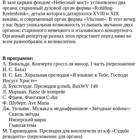
В зале церкви фондом «Небесный мост» установлено два
органа: старинный духовой орган фирмы «Rohlfing-
Kreienbrink», детали которого датируются XVIII и XIX
веками, и современный орган фирмы «Viscount». В этот вечер
у вас будет уникальная возможность услышать звучание двух
органов: старинного немецкого и итальянского концертного.
Органный репертуар разных эпох предстанет перед вами во
всем разнообразии и великолепии.
В программе:
А. Вивальди. Кончерто гроссо ля минор, I часть (переложение
И. С. Баха)
И. С. Бах. Хоральная прелюдия «Я взываю к Тебе, Господи
Иисусе Христе»
Д. Букстехуде. Прелюдия g-moll, BuxWV 149
Л. Маршан. Basse de trompette
С. Франк. Фантазия C-dur
Ф. Шуберт. Ave Maria
Дж. Уильямс. Музыка к медиафраншизе «Звёздные войны»:
Сквозь звёзды
Имперский марш
Главная тема
М. Таривердиев. Прелюдия для виолончели из к/ф «Судьба
резидента» (переложение для органа)