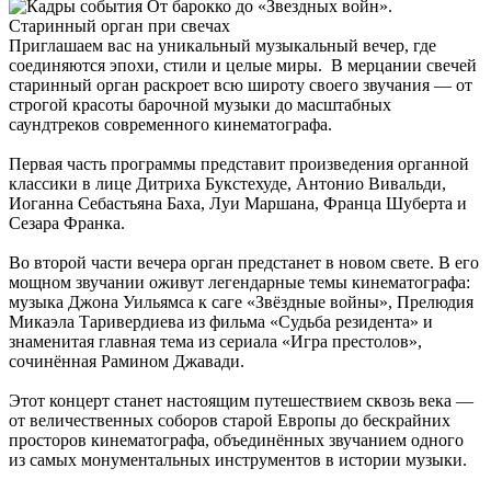
Приглашаем вас на уникальный музыкальный вечер, где
соединяются эпохи, стили и целые миры. В мерцании свечей
старинный орган раскроет всю широту своего звучания — от
строгой красоты барочной музыки до масштабных
саундтреков современного кинематографа.
Первая часть программы представит произведения органной
классики в лице Дитриха Букстехуде, Антонио Вивальди,
Иоганна Себастьяна Баха, Луи Маршана, Франца Шуберта и
Сезара Франка.
Во второй части вечера орган предстанет в новом свете. В его
мощном звучании оживут легендарные темы кинематографа:
музыка Джона Уильямса к саге «Звёздные войны», Прелюдия
Микаэла Таривердиева из фильма «Судьба резидента» и
знаменитая главная тема из сериала «Игра престолов»,
сочинённая Рамином Джавади.
Этот концерт станет настоящим путешествием сквозь века —
от величественных соборов старой Европы до бескрайних
просторов кинематографа, объединённых звучанием одного
из самых монументальных инструментов в истории музыки.