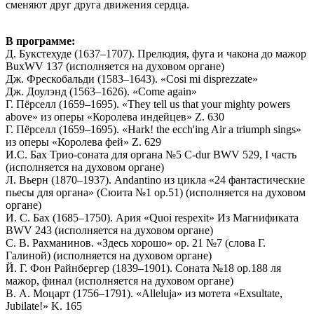
сменяют друг друга движения сердца.
В программе:
Д. Букстехуде (1637–1707). Прелюдия, фуга и чакона до мажор
BuxWV 137 (исполняется на духовом органе)
Дж. Фрескобальди (1583–1643). «Cosi mi disprezzate»
Дж. Доулэнд (1563–1626). «Come again»
Г. Пёрселл (1659–1695). «They tell us that your mighty powers
above» из оперы «Королева индейцев» Z. 630
Г. Пёрселл (1659–1695). «Hark! the ecch'ing Air a triumph sings»
из оперы «Королева фей» Z. 629
И.С. Бах Трио-соната для органа №5 C-dur BWV 529, I часть
(исполняется на духовом органе)
Л. Вьерн (1870–1937). Andantino из цикла «24 фантастические
пьесы для органа» (Сюита №1 op.51) (исполняется на духовом
органе)
И. С. Бах (1685–1750). Ария «Quoi respexit» Из Магнификата
BWV 243 (исполняется на духовом органе)
С. В. Рахманинов. «Здесь хорошо» op. 21 №7 (слова Г.
Галиной) (исполняется на духовом органе)
Й. Г. Фон Райнбергер (1839–1901). Соната №18 op.188 ля
мажор, финал (исполняется на духовом органе)
В. А. Моцарт (1756–1791). «Alleluja» из мотета «Exsultate,
Jubilate!» K. 165