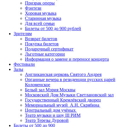
Призрак оперы
Фэнтези
Хоровая музыка
Старинная музыка
Для всей семьи
Билеты от 500 до 900 рублей
Зрителям
Возврат билетов
Покупка билетов
Подарочный сертификат
Льготные категории
Информация о замене и переносе концерта
Фестивали
Залы
Англиканская церковь Святого Андрея
Органные вечера в резиденции русских царей
Коломенское
Белый зал Мэрия Москвы
Московский Дом Музыки Светлановский зал
Государственный Кремлёвский дворец
Мемориальный музей А.Н. Скрябина
Центральный дом учёных
Театр музыки и шоу III РИМ
Театр Терезы Дуровой
Билеты от 500 до 900