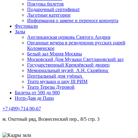
Покупка билетов
Подарочный сертификат
Льготные категории
Информация о замене и переносе концерта
Фестивали
Залы
Англиканская церковь Святого Андрея
Органные вечера в резиденции русских царей
Коломенское
Белый зал Мэрия Москвы
Московский Дом Музыки Светлановский зал
Государственный Кремлёвский дворец
Мемориальный музей А.Н. Скрябина
Центральный дом учёных
Театр музыки и шоу III РИМ
Театр Терезы Дуровой
Билеты от 500 до 900
Нотр-Дам де Пари
+7 (499) 714-90-67
м. Охотный ряд, Вознесенский пер., 8/5 стр. 3