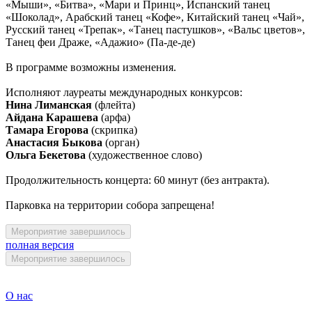
«Мыши», «Битва», «Мари и Принц», Испанский танец
«Шоколад», Арабский танец «Кофе», Китайский танец «Чай»,
Русский танец «Трепак», «Танец пастушков», «Вальс цветов»,
Танец феи Драже, «Адажио» (Па-де-де)
В программе возможны изменения.
Исполняют лауреаты международных конкурсов:
Нина Лиманская
(флейта)
Айдана Карашева
(арфа)
Тамара Егорова
(скрипка)
Анастасия Быкова
(орган)
Ольга Бекетова
(художественное слово)
Продолжительность концерта: 60 минут (без антракта).
Парковка на территории собора запрещена!
Мероприятие завершилось
полная версия
Мероприятие завершилось
О нас