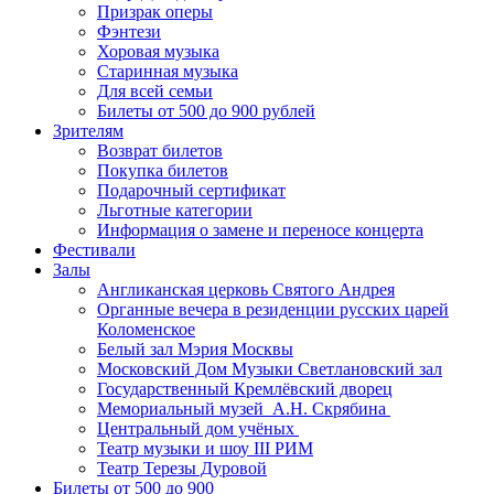
Призрак оперы
Фэнтези
Хоровая музыка
Старинная музыка
Для всей семьи
Билеты от 500 до 900 рублей
Зрителям
Возврат билетов
Покупка билетов
Подарочный сертификат
Льготные категории
Информация о замене и переносе концерта
Фестивали
Залы
Англиканская церковь Святого Андрея
Органные вечера в резиденции русских царей
Коломенское
Белый зал Мэрия Москвы
Московский Дом Музыки Светлановский зал
Государственный Кремлёвский дворец
Мемориальный музей А.Н. Скрябина
Центральный дом учёных
Театр музыки и шоу III РИМ
Театр Терезы Дуровой
Билеты от 500 до 900