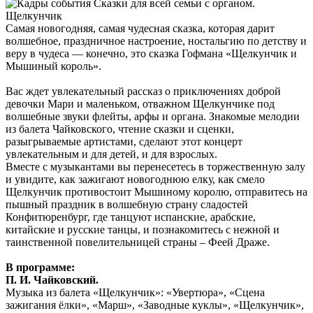
Самая новогодняя, самая чудесная сказка, которая дарит
волшебное, праздничное настроение, ностальгию по детству и
веру в чудеса — конечно, это сказка Гофмана «Щелкунчик и
Мышиный король».
Вас ждет увлекательный рассказ о приключениях доброй
девочки Мари и маленьком, отважном Щелкунчике под
волшебные звуки флейты, арфы и органа. Знакомые мелодии
из балета Чайковского, чтение сказки и сценки,
разыгрываемые артистами, сделают этот концерт
увлекательным и для детей, и для взрослых.
Вместе с музыкантами вы перенесетесь в торжественную залу
и увидите, как зажигают новогоднюю елку, как смело
Щелкунчик противостоит Мышиному королю, отправитесь на
пышный праздник в волшебную страну сладостей
Конфитюренбург, где танцуют испанские, арабские,
китайские и русские танцы, и познакомитесь с нежной и
таинственной повелительницей страны – Феей Драже.
В программе:
П. И. Чайковский.
Музыка из балета «Щелкунчик»: «Увертюра», «Сцена
зажигания ёлки», «Марш», «Заводные куклы», «Щелкунчик»,