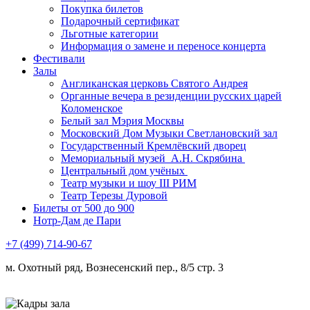
Покупка билетов
Подарочный сертификат
Льготные категории
Информация о замене и переносе концерта
Фестивали
Залы
Англиканская церковь Святого Андрея
Органные вечера в резиденции русских царей
Коломенское
Белый зал Мэрия Москвы
Московский Дом Музыки Светлановский зал
Государственный Кремлёвский дворец
Мемориальный музей А.Н. Скрябина
Центральный дом учёных
Театр музыки и шоу III РИМ
Театр Терезы Дуровой
Билеты от 500 до 900
Нотр-Дам де Пари
+7 (499) 714-90-67
м. Охотный ряд, Вознесенский пер., 8/5 стр. 3