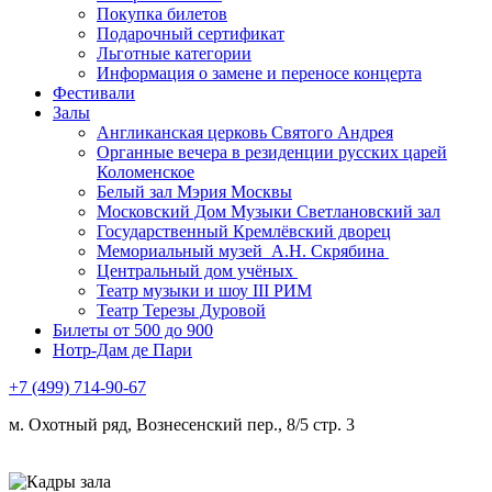
Покупка билетов
Подарочный сертификат
Льготные категории
Информация о замене и переносе концерта
Фестивали
Залы
Англиканская церковь Святого Андрея
Органные вечера в резиденции русских царей
Коломенское
Белый зал Мэрия Москвы
Московский Дом Музыки Светлановский зал
Государственный Кремлёвский дворец
Мемориальный музей А.Н. Скрябина
Центральный дом учёных
Театр музыки и шоу III РИМ
Театр Терезы Дуровой
Билеты от 500 до 900
Нотр-Дам де Пари
+7 (499) 714-90-67
м. Охотный ряд, Вознесенский пер., 8/5 стр. 3