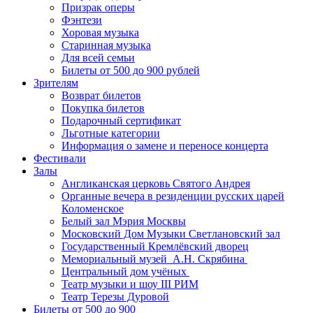
Призрак оперы
Фэнтези
Хоровая музыка
Старинная музыка
Для всей семьи
Билеты от 500 до 900 рублей
Зрителям
Возврат билетов
Покупка билетов
Подарочный сертификат
Льготные категории
Информация о замене и переносе концерта
Фестивали
Залы
Англиканская церковь Святого Андрея
Органные вечера в резиденции русских царей
Коломенское
Белый зал Мэрия Москвы
Московский Дом Музыки Светлановский зал
Государственный Кремлёвский дворец
Мемориальный музей А.Н. Скрябина
Центральный дом учёных
Театр музыки и шоу III РИМ
Театр Терезы Дуровой
Билеты от 500 до 900