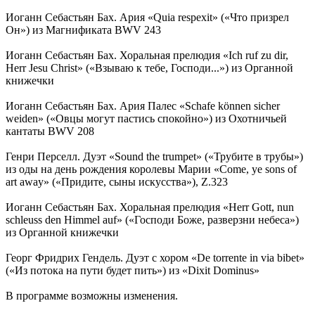
Иоганн Себастьян Бах. Ария «Quia respexit» («Что призрел
Он») из Магнификата BWV 243
Иоганн Себастьян Бах. Хоральная прелюдия «Ich ruf zu dir,
Herr Jesu Christ» («Взываю к тебе, Господи...») из Органной
книжечки
Иоганн Себастьян Бах. Ария Палес «Schafe können sicher
weiden» («Овцы могут пастись спокойно») из Охотничьей
кантаты BWV 208
Генри Перселл. Дуэт «Sound the trumpet» («Трубите в трубы»)
из оды на день рождения королевы Марии «Come, ye sons of
art away» («Придите, сыны искусства»), Z.323
Иоганн Себастьян Бах. Хоральная прелюдия «Herr Gott, nun
schleuss den Himmel auf» («Господи Боже, разверзни небеса»)
из Органной книжечки
Георг Фридрих Гендель. Дуэт с хором «De torrente in via bibet»
(«Из потока на пути будет пить») из «Dixit Dominus»
В программе возможны изменения.