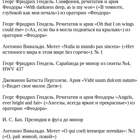
Георг Фридрих Гендель. Симфония, речитатив и ария
Феодоры «With darkness deep, as is my woe» («В темноте,
глубокой как моя печаль») из оратории «Феодора»
Георг Фридрих Гендель. Речитатив и ария «Oh that I on wings
could rise» («Ах, если бы я могла подняться на крыльях») из
оратории «Феодора»
Антонио Вивальди. Мотет «Nulla in mundo pax sincera» («Нет
истинного мира в этом мире без горечи»): № 1
Георг Фридрих Гендель. Сарабанда ре минор из сюиты №4,
HWV 437
Джованни Батиста Перголези. Ария «Vidit suum dulcem natum»
(«Видит свое милое Дитя»)
Георг Фридрих Гендель. Речитатив и ария Феодоры «Angels,
ever bright and fair» («Ангелы, всегда яркие и прекрасные») из
оратории «Феодора»
И. С. Бах. Прелюдия и фуга до минор
Антонио Вивальди. Мотет «O qui coeli terraeque serenitas»: №1
(«О, рай земной, покой»)