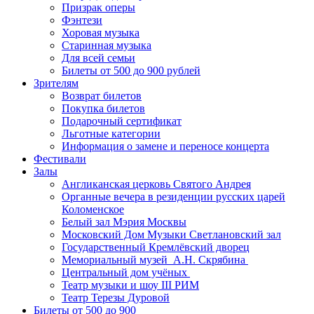
Призрак оперы
Фэнтези
Хоровая музыка
Старинная музыка
Для всей семьи
Билеты от 500 до 900 рублей
Зрителям
Возврат билетов
Покупка билетов
Подарочный сертификат
Льготные категории
Информация о замене и переносе концерта
Фестивали
Залы
Англиканская церковь Святого Андрея
Органные вечера в резиденции русских царей
Коломенское
Белый зал Мэрия Москвы
Московский Дом Музыки Светлановский зал
Государственный Кремлёвский дворец
Мемориальный музей А.Н. Скрябина
Центральный дом учёных
Театр музыки и шоу III РИМ
Театр Терезы Дуровой
Билеты от 500 до 900