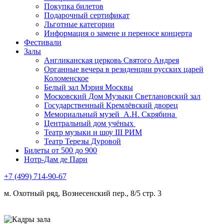
Покупка билетов
Подарочный сертификат
Льготные категории
Информация о замене и переносе концерта
Фестивали
Залы
Англиканская церковь Святого Андрея
Органные вечера в резиденции русских царей
Коломенское
Белый зал Мэрия Москвы
Московский Дом Музыки Светлановский зал
Государственный Кремлёвский дворец
Мемориальный музей А.Н. Скрябина
Центральный дом учёных
Театр музыки и шоу III РИМ
Театр Терезы Дуровой
Билеты от 500 до 900
Нотр-Дам де Пари
+7 (499) 714-90-67
м. Охотный ряд, Вознесенский пер., 8/5 стр. 3