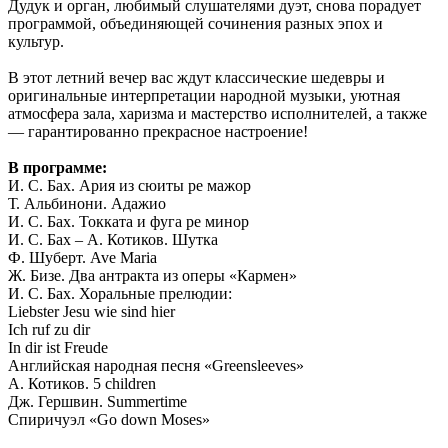
Дудук и орган, любимый слушателями дуэт, снова порадует
программой, объединяющей сочинения разных эпох и
культур.
В этот летний вечер вас ждут классические шедевры и
оригинальные интерпретации народной музыки, уютная
атмосфера зала, харизма и мастерство исполнителей, а также
— гарантированно прекрасное настроение!
В программе:
И. С. Бах. Ария из сюиты ре мажор
Т. Альбинони. Адажио
И. С. Бах. Токката и фуга ре минор
И. С. Бах – А. Котиков. Шутка
Ф. Шуберт. Ave Maria
Ж. Бизе. Два антракта из оперы «Кармен»
И. С. Бах. Хоральные прелюдии:
Liebster Jesu wie sind hier
Ich ruf zu dir
In dir ist Freude
Английская народная песня «Greensleeves»
А. Котиков. 5 children
Дж. Гершвин. Summertime
Спиричуэл «Go down Moses»