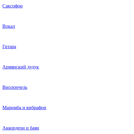
Саксофон
Вокал
Гитара
Армянский дудук
Виолончель
Маримба и вибрафон
Аккордеон и баян