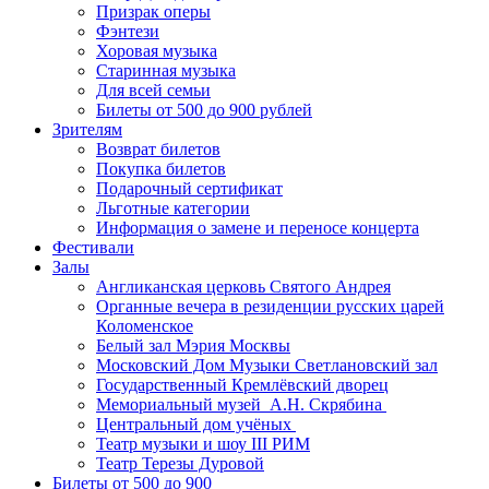
Призрак оперы
Фэнтези
Хоровая музыка
Старинная музыка
Для всей семьи
Билеты от 500 до 900 рублей
Зрителям
Возврат билетов
Покупка билетов
Подарочный сертификат
Льготные категории
Информация о замене и переносе концерта
Фестивали
Залы
Англиканская церковь Святого Андрея
Органные вечера в резиденции русских царей
Коломенское
Белый зал Мэрия Москвы
Московский Дом Музыки Светлановский зал
Государственный Кремлёвский дворец
Мемориальный музей А.Н. Скрябина
Центральный дом учёных
Театр музыки и шоу III РИМ
Театр Терезы Дуровой
Билеты от 500 до 900