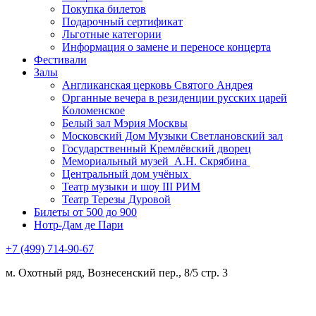
Покупка билетов
Подарочный сертификат
Льготные категории
Информация о замене и переносе концерта
Фестивали
Залы
Англиканская церковь Святого Андрея
Органные вечера в резиденции русских царей
Коломенское
Белый зал Мэрия Москвы
Московский Дом Музыки Светлановский зал
Государственный Кремлёвский дворец
Мемориальный музей А.Н. Скрябина
Центральный дом учёных
Театр музыки и шоу III РИМ
Театр Терезы Дуровой
Билеты от 500 до 900
Нотр-Дам де Пари
+7 (499) 714-90-67
м. Охотный ряд, Вознесенский пер., 8/5 стр. 3