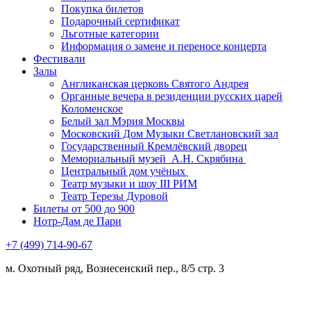
Покупка билетов
Подарочный сертификат
Льготные категории
Информация о замене и переносе концерта
Фестивали
Залы
Англиканская церковь Святого Андрея
Органные вечера в резиденции русских царей
Коломенское
Белый зал Мэрия Москвы
Московский Дом Музыки Светлановский зал
Государственный Кремлёвский дворец
Мемориальный музей А.Н. Скрябина
Центральный дом учёных
Театр музыки и шоу III РИМ
Театр Терезы Дуровой
Билеты от 500 до 900
Нотр-Дам де Пари
+7 (499) 714-90-67
м. Охотный ряд, Вознесенский пер., 8/5 стр. 3