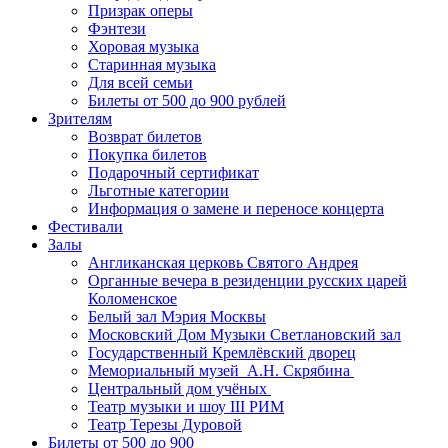
Призрак оперы
Фэнтези
Хоровая музыка
Старинная музыка
Для всей семьи
Билеты от 500 до 900 рублей
Зрителям
Возврат билетов
Покупка билетов
Подарочный сертификат
Льготные категории
Информация о замене и переносе концерта
Фестивали
Залы
Англиканская церковь Святого Андрея
Органные вечера в резиденции русских царей
Коломенское
Белый зал Мэрия Москвы
Московский Дом Музыки Светлановский зал
Государственный Кремлёвский дворец
Мемориальный музей А.Н. Скрябина
Центральный дом учёных
Театр музыки и шоу III РИМ
Театр Терезы Дуровой
Билеты от 500 до 900