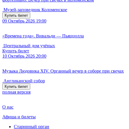
Музей-заповедник Коломенское
Купить билет
09
Октябрь 2026
19:00
«Времена года». Вивальди — Пьяццолла
Центральный дом учёных
Купить билет
10
Октябрь 2026
20:00
Музыка Людовика XIV. Органный вечер в соборе при свечах
Англиканский собор
Купить билет
полная версия
О нас
Афиша и билеты
Старинный орган