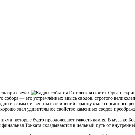
го собора — его устремлённых ввысь сводов, строгого великоле
дно из самых известных сочинений французского органного репе
 хорошо знал удивительное свойство каменных сводов преобража
ниями, которые будто преодолевают тяжесть камня. В музыке Боэл
я финальная Токката складываются в цельный путь от внутренн