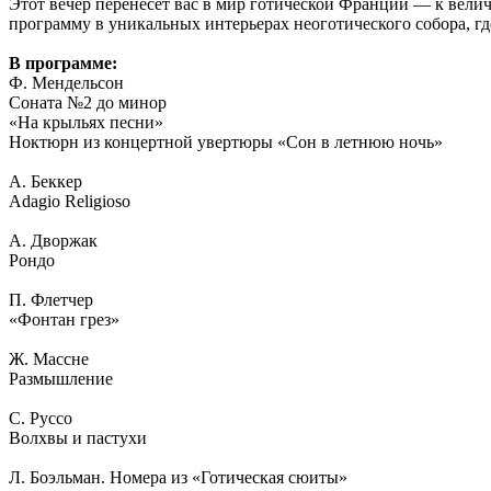
Этот вечер перенесет вас в мир готической Франции — к вели
программу в уникальных интерьерах неоготического собора, гд
В программе:
Ф. Мендельсон
Соната №2 до минор
«На крыльях песни»
Ноктюрн из концертной увертюры «Сон в летнюю ночь»
А. Беккер
Adagio Religioso
А. Дворжак
Рондо
П. Флетчер
«Фонтан грез»
Ж. Массне
Размышление
С. Руссо
Волхвы и пастухи
Л. Боэльман. Номера из «Готическая сюиты»