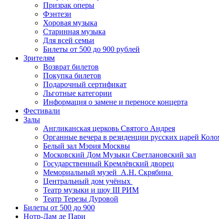
Призрак оперы
Фэнтези
Хоровая музыка
Старинная музыка
Для всей семьи
Билеты от 500 до 900 рублей
Зрителям
Возврат билетов
Покупка билетов
Подарочный сертификат
Льготные категории
Информация о замене и переносе концерта
Фестивали
Залы
Англиканская церковь Святого Андрея
Органные вечера в резиденции русских царей Коло
Белый зал Мэрия Москвы
Московский Дом Музыки Светлановский зал
Государственный Кремлёвский дворец
Мемориальный музей А.Н. Скрябина
Центральный дом учёных
Театр музыки и шоу III РИМ
Театр Терезы Дуровой
Билеты от 500 до 900
Нотр-Дам де Пари