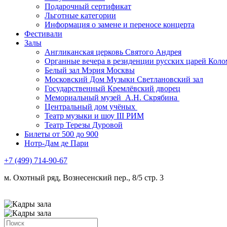
Подарочный сертификат
Льготные категории
Информация о замене и переносе концерта
Фестивали
Залы
Англиканская церковь Святого Андрея
Органные вечера в резиденции русских царей Коло
Белый зал Мэрия Москвы
Московский Дом Музыки Светлановский зал
Государственный Кремлёвский дворец
Мемориальный музей А.Н. Скрябина
Центральный дом учёных
Театр музыки и шоу III РИМ
Театр Терезы Дуровой
Билеты от 500 до 900
Нотр-Дам де Пари
+7 (499) 714-90-67
м. Охотный ряд, Вознесенский пер., 8/5 стр. 3