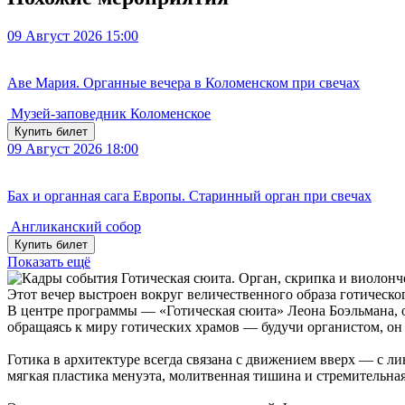
09
Август 2026
15:00
Аве Мария. Органные вечера в Коломенском при свечах
Музей-заповедник Коломенское
Купить билет
09
Август 2026
18:00
Бах и органная сага Европы. Старинный орган при свечах
Англиканский собор
Купить билет
Показать ещё
Этот вечер выстроен вокруг величественного образа готическо
В центре программы — «Готическая сюита» Леона Боэльмана, о
обращаясь к миру готических храмов — будучи органистом, он
Готика в архитектуре всегда связана с движением вверх — с ли
мягкая пластика менуэта, молитвенная тишина и стремительна