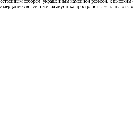
чественным соборам, украшенным каменной резьбой, к высоким 
е мерцание свечей и живая акустика пространства усиливают св