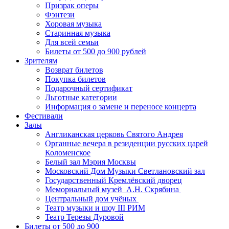
Призрак оперы
Фэнтези
Хоровая музыка
Старинная музыка
Для всей семьи
Билеты от 500 до 900 рублей
Зрителям
Возврат билетов
Покупка билетов
Подарочный сертификат
Льготные категории
Информация о замене и переносе концерта
Фестивали
Залы
Англиканская церковь Святого Андрея
Органные вечера в резиденции русских царей
Коломенское
Белый зал Мэрия Москвы
Московский Дом Музыки Светлановский зал
Государственный Кремлёвский дворец
Мемориальный музей А.Н. Скрябина
Центральный дом учёных
Театр музыки и шоу III РИМ
Театр Терезы Дуровой
Билеты от 500 до 900