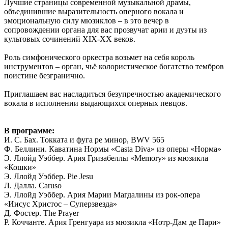
Лучшие страницы современной музыкальной драмы,
объединившие выразительность оперного вокала и
эмоциональную силу мюзиклов – в это вечер в
сопровождении органа для вас прозвучат арии и дуэты из
культовых сочинений XIX-XX веков.
Роль симфонического оркестра возьмет на себя король
инструментов – орган, чьё колористическое богатство тембров
поистине безгранично.
Приглашаем вас насладиться безупречностью академического
вокала в исполнении выдающихся оперных певцов.
В программе:
И. С. Бах. Токката и фуга ре минор, BWV 565
Ф. Беллини. Каватина Нормы «Casta Diva» из оперы «Норма»
Э. Ллойд Уэббер. Ария Гризабеллы «Memory» из мюзикла
«Кошки»
Э. Ллойд Уэббер. Pie Jesu
Л. Далла. Caruso
Э. Ллойд Уэббер. Ария Марии Магдалины из рок-опера
«Иисус Христос – Суперзвезда»
Д. Фостер. The Prayer
Р. Коччанте. Ария Гренгуара из мюзикла «Нотр-Дам де Пари»