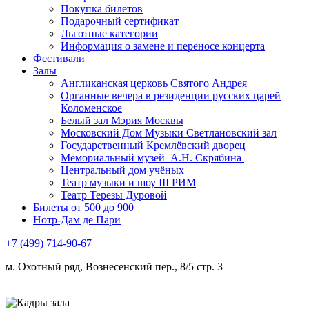
Покупка билетов
Подарочный сертификат
Льготные категории
Информация о замене и переносе концерта
Фестивали
Залы
Англиканская церковь Святого Андрея
Органные вечера в резиденции русских царей
Коломенское
Белый зал Мэрия Москвы
Московский Дом Музыки Светлановский зал
Государственный Кремлёвский дворец
Мемориальный музей А.Н. Скрябина
Центральный дом учёных
Театр музыки и шоу III РИМ
Театр Терезы Дуровой
Билеты от 500 до 900
Нотр-Дам де Пари
+7 (499) 714-90-67
м. Охотный ряд, Вознесенский пер., 8/5 стр. 3