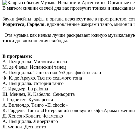
В мягком сиянии свечей для вас прозвучит тонкая и изыскан
Звуки флейты, арфы и органа перенесут вас в пространство, 
Родригеса, Гарделя
, вдохновлённые жанрами танго, милонги 
Эта музыка как нельзя лучше раскрывает южную музыкальную 
тоски до вдохновения свободы.
В программе:
А. Пьяццолла. Милонга ангела
М. де Фалья. Испанский танец
А. Пьяццолла. Танго-этюд №3 для флейты соло
Ф. К. де Араухо. Тьенто седьмого тона
А. Пьяццолла. История танго
С. Ирадьер. La paloma
Ш. Мендез, К. Кабелло. Сеньорита
Г. Родригес. Кумпарсита
А. Виллолдо. Танго «El choclo»
К. Гардель. Танго «Потерявший голову» из к/ф «Аромат женщ
Д. Хенсон-Конант. Фламенко
А. Пьяццолла. Либертанго
Л. Фонси. Деспасито