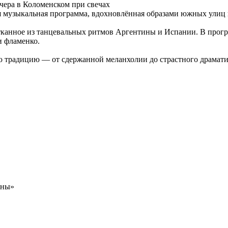
ная музыкальная программа, вдохновлённая образами южных ули
сотканное из танцевальных ритмов Аргентины и Испании. В прог
и фламенко.
традицию — от сдержанной меланхолии до страстного драматиз
ины»