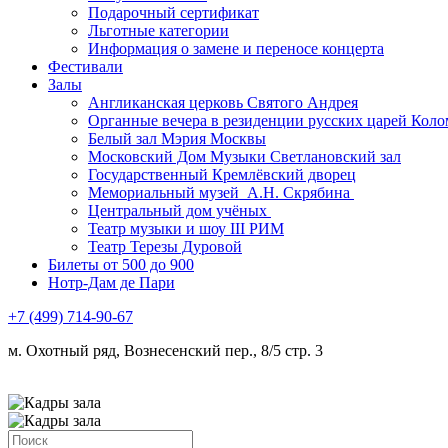
Подарочный сертификат
Льготные категории
Информация о замене и переносе концерта
Фестивали
Залы
Англиканская церковь Святого Андрея
Органные вечера в резиденции русских царей Коло
Белый зал Мэрия Москвы
Московский Дом Музыки Светлановский зал
Государственный Кремлёвский дворец
Мемориальный музей А.Н. Скрябина
Центральный дом учёных
Театр музыки и шоу III РИМ
Театр Терезы Дуровой
Билеты от 500 до 900
Нотр-Дам де Пари
+7 (499) 714-90-67
м. Охотный ряд, Вознесенский пер., 8/5 стр. 3