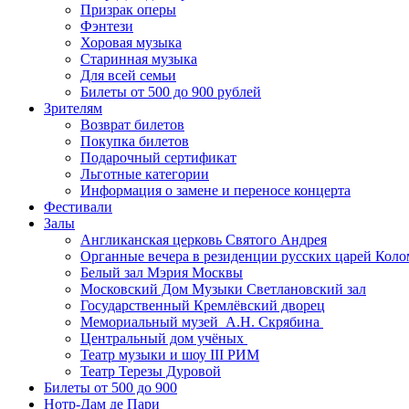
Призрак оперы
Фэнтези
Хоровая музыка
Старинная музыка
Для всей семьи
Билеты от 500 до 900 рублей
Зрителям
Возврат билетов
Покупка билетов
Подарочный сертификат
Льготные категории
Информация о замене и переносе концерта
Фестивали
Залы
Англиканская церковь Святого Андрея
Органные вечера в резиденции русских царей Коло
Белый зал Мэрия Москвы
Московский Дом Музыки Светлановский зал
Государственный Кремлёвский дворец
Мемориальный музей А.Н. Скрябина
Центральный дом учёных
Театр музыки и шоу III РИМ
Театр Терезы Дуровой
Билеты от 500 до 900
Нотр-Дам де Пари