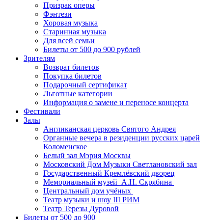
Призрак оперы
Фэнтези
Хоровая музыка
Старинная музыка
Для всей семьи
Билеты от 500 до 900 рублей
Зрителям
Возврат билетов
Покупка билетов
Подарочный сертификат
Льготные категории
Информация о замене и переносе концерта
Фестивали
Залы
Англиканская церковь Святого Андрея
Органные вечера в резиденции русских царей
Коломенское
Белый зал Мэрия Москвы
Московский Дом Музыки Светлановский зал
Государственный Кремлёвский дворец
Мемориальный музей А.Н. Скрябина
Центральный дом учёных
Театр музыки и шоу III РИМ
Театр Терезы Дуровой
Билеты от 500 до 900