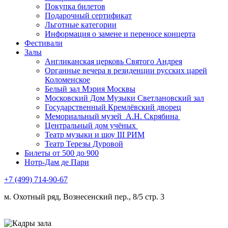
Покупка билетов
Подарочный сертификат
Льготные категории
Информация о замене и переносе концерта
Фестивали
Залы
Англиканская церковь Святого Андрея
Органные вечера в резиденции русских царей
Коломенское
Белый зал Мэрия Москвы
Московский Дом Музыки Светлановский зал
Государственный Кремлёвский дворец
Мемориальный музей А.Н. Скрябина
Центральный дом учёных
Театр музыки и шоу III РИМ
Театр Терезы Дуровой
Билеты от 500 до 900
Нотр-Дам де Пари
+7 (499) 714-90-67
м. Охотный ряд, Вознесенский пер., 8/5 стр. 3