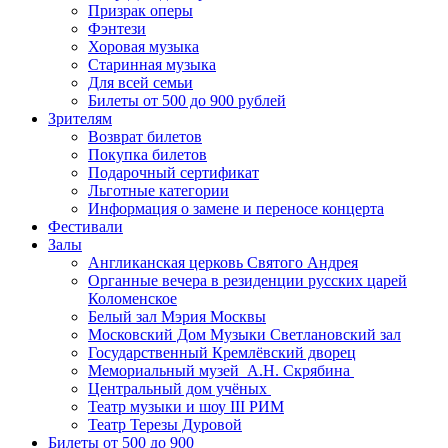
Призрак оперы
Фэнтези
Хоровая музыка
Старинная музыка
Для всей семьи
Билеты от 500 до 900 рублей
Зрителям
Возврат билетов
Покупка билетов
Подарочный сертификат
Льготные категории
Информация о замене и переносе концерта
Фестивали
Залы
Англиканская церковь Святого Андрея
Органные вечера в резиденции русских царей
Коломенское
Белый зал Мэрия Москвы
Московский Дом Музыки Светлановский зал
Государственный Кремлёвский дворец
Мемориальный музей А.Н. Скрябина
Центральный дом учёных
Театр музыки и шоу III РИМ
Театр Терезы Дуровой
Билеты от 500 до 900