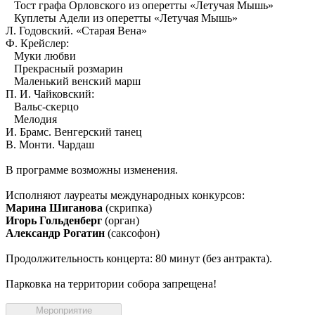
Тост графа Орловского из оперетты «Летучая Мышь»
Куплеты Адели из оперетты «Летучая Мышь»
Л. Годовский. «Старая Вена»
Ф. Крейслер:
Муки любви
Прекрасный розмарин
Маленький венский марш
П. И. Чайковский:
Вальс-скерцо
Мелодия
И. Брамс. Венгерский танец
В. Монти. Чардаш
В программе возможны изменения.
Исполняют лауреаты международных конкурсов:
Марина Шиганова
(скрипка)
Игорь Гольденберг
(орган)
Александр Рогатин
(саксофон)
Продолжительность концерта: 80 минут (без антракта).
Парковка на территории собора запрещена!
Мероприятие