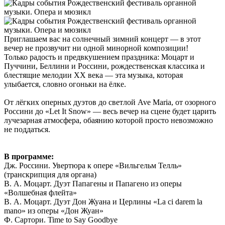
Приглашаем вас на солнечный зимний концерт — в этот
вечер не прозвучит ни одной минорной композиции!
Только радость и предвкушением праздника: Моцарт и
Пуччини, Беллини и Россини, рождественская классика и
блестящие мелодии XX века — эта музыка, которая
улыбается, словно огоньки на ёлке.
От лёгких оперных дуэтов до светлой Ave Maria, от озорного
Россини до «Let It Snow» — весь вечер на сцене будет царить
лучезарная атмосфера, обаянию которой просто невозможно
не поддаться.
В программе:
Дж. Россини. Увертюра к опере «Вильгельм Телль»
(транскрипция для органа)
В. А. Моцарт. Дуэт Папагены и Папагено из оперы
«Волшебная флейта»
В. А. Моцарт. Дуэт Дон Жуана и Церлины «La ci darem la
mano» из оперы «Дон Жуан»
Ф. Сартори. Time to Say Goodbye