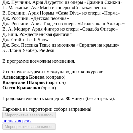
Дж. Пуччини. Ария Лауретты из оперы «Джанни Скикки»
П. Масканьи. Ave Maria из оперы «Сельская честь»
В. Беллини. Ария Нормы «Casta Diva» из оперы «Норма»
Дж. Россини. «Детская песенка»
Дж. Россини. Ария Таддео из оперы «Итальянка в Алжире»
В. А. Моцарт. Ария Фигаро из оперы «Свадьба Фигаро»
Д. Биш. Рождественская фантазия
Дж. Стайн. Let It Snow
Дж. Бок. Песенка Тевье из мюзикла «Скрипач на крыше»
Э. Ллойд Уэббер. Pie Jesu
В программе возможны изменения.
Исполняют лауреаты международных конкурсов:
Александра Конева
(сопрано)
Владислав Шавров
(баритон)
Олеся Кравченко
(орган)
Продолжительность концерта: 80 минут (без антракта).
Парковка на территории собора запрещена!
Мероприятие завершилось
полная версия
Мероприятие завершилось