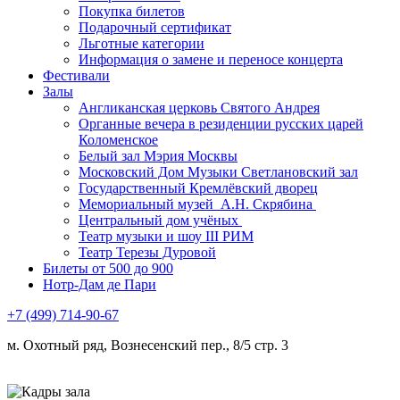
Покупка билетов
Подарочный сертификат
Льготные категории
Информация о замене и переносе концерта
Фестивали
Залы
Англиканская церковь Святого Андрея
Органные вечера в резиденции русских царей
Коломенское
Белый зал Мэрия Москвы
Московский Дом Музыки Светлановский зал
Государственный Кремлёвский дворец
Мемориальный музей А.Н. Скрябина
Центральный дом учёных
Театр музыки и шоу III РИМ
Театр Терезы Дуровой
Билеты от 500 до 900
Нотр-Дам де Пари
+7 (499) 714-90-67
м. Охотный ряд, Вознесенский пер., 8/5 стр. 3