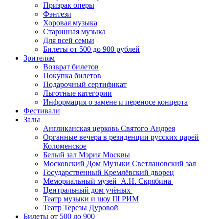
Призрак оперы
Фэнтези
Хоровая музыка
Старинная музыка
Для всей семьи
Билеты от 500 до 900 рублей
Зрителям
Возврат билетов
Покупка билетов
Подарочный сертификат
Льготные категории
Информация о замене и переносе концерта
Фестивали
Залы
Англиканская церковь Святого Андрея
Органные вечера в резиденции русских царей
Коломенское
Белый зал Мэрия Москвы
Московский Дом Музыки Светлановский зал
Государственный Кремлёвский дворец
Мемориальный музей А.Н. Скрябина
Центральный дом учёных
Театр музыки и шоу III РИМ
Театр Терезы Дуровой
Билеты от 500 до 900