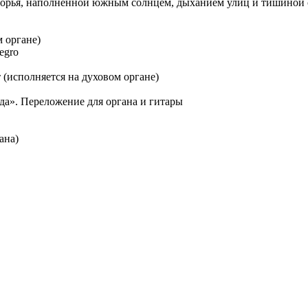
морья, наполненной южным солнцем, дыханием улиц и тишиной 
м органе)
egro
а
 (исполняется на духовом органе)
да». Переложение для органа и гитары
ана)