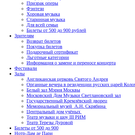
Призрак оперы
Фэнтези
Хоровая музыка
Старинная музыка
Для всей семьи
Билеты от 500 до 900 рублей
Зрителям
Возврат билетов
Покупка билетов
Подарочный сертификат
Льготные категории
Информация о замене и переносе концерта
Фестивали
Залы
Англиканская церковь Святого Андрея
Органные вечера в резиденции русских царей Коло
Белый зал Мэрия Москвы
Московский Дом Музыки Светлановский зал
Государственный Кремлёвский дворец
Мемориальный музей А.Н. Скрябина
Центральный дом учёных
Театр музыки и шоу III РИМ
Театр Терезы Дуровой
Билеты от 500 до 900
Нотр-Дам де Пари