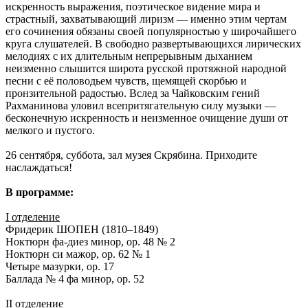
искренность выражения, поэтическое видение мира и
страстный, захватывающий лиризм — именно этим чертам
его сочинения обязаны своей популярностью у широчайшего
круга слушателей. В свободно развертывающихся лирических
мелодиях с их длительным непрерывным дыханием
неизменно слышится широта русской протяжной народной
песни с её половодьем чувств, щемящей скорбью и
пронзительной радостью. Вслед за Чайковским гений
Рахманинова уловил всепритягательную силу музыки —
бесконечную искренность и неизменное очищение души от
мелкого и пустого.
26 сентября, суббота, зал музея Скрябина. Приходите
наслаждаться!
В программе:
I отделение
Фридерик ШОПЕН (1810–1849)
Ноктюрн фа-диез минор, op. 48 № 2
Ноктюрн си мажор, op. 62 № 1
Четыре мазурки, op. 17
Баллада № 4 фа минор, op. 52
II отделение