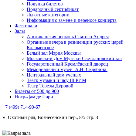
Покупка билетов
Подарочный сертификат
Льготные категории
Информация о замене и переносе концерта
Фестивали
Залы
Англиканская церковь Святого Андрея
Органные вечера в резиденции русских царей
Коломенское
Белый зал Мэрия Москвы
Московский Дом Музыки Светлановский зал
Государственный Кремлёвский дворец
Мемориальный музей А.Н. Скрябина
Центральный дом учёных
Театр музыки и шоу III РИМ
Театр Терезы Дуровой
Билеты от 500 до 900
Нотр-Дам де Пари
+7 (499) 714-90-67
м. Охотный ряд, Вознесенский пер., 8/5 стр. 3