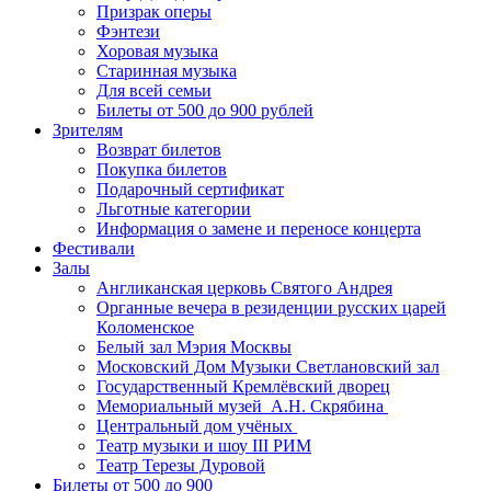
Призрак оперы
Фэнтези
Хоровая музыка
Старинная музыка
Для всей семьи
Билеты от 500 до 900 рублей
Зрителям
Возврат билетов
Покупка билетов
Подарочный сертификат
Льготные категории
Информация о замене и переносе концерта
Фестивали
Залы
Англиканская церковь Святого Андрея
Органные вечера в резиденции русских царей
Коломенское
Белый зал Мэрия Москвы
Московский Дом Музыки Светлановский зал
Государственный Кремлёвский дворец
Мемориальный музей А.Н. Скрябина
Центральный дом учёных
Театр музыки и шоу III РИМ
Театр Терезы Дуровой
Билеты от 500 до 900