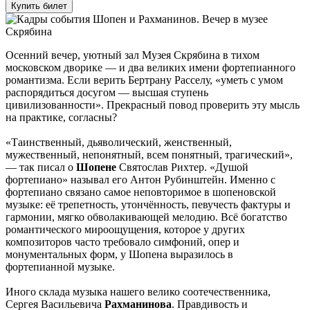
Купить билет
Осенний вечер, уютный зал Музея Скрябина в тихом
московском дворике — и два великих имени фортепианного
романтизма. Если верить Бертрану Расселу, «уметь с умом
распорядиться досугом — высшая ступень
цивилизованности». Прекрасный повод проверить эту мысль
на практике, согласны?
«Таинственный, дьяволический, женственный,
мужественный, непонятный, всем понятный, трагический»,
— так писал о
Шопене
Святослав Рихтер. «Душой
фортепиано» называл его Антон Рубинштейн. Именно с
фортепиано связано самое неповторимое в шопеновской
музыке: её трепетность, утончённость, певучесть фактуры и
гармонии, мягко обволакивающей мелодию. Всё богатство
романтического мироощущения, которое у других
композиторов часто требовало симфоний, опер и
монументальных форм, у Шопена выразилось в
фортепианной музыке.
Иного склада музыка нашего велико соотечественника,
Сергея Васильевича
Рахманинова
. Правдивость и