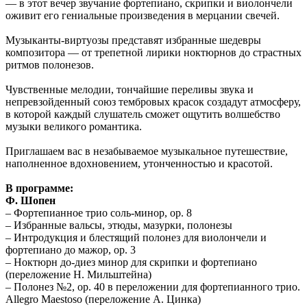
— в этот вечер звучание фортепиано, скрипки и виолончели
оживит его гениальные произведения в мерцании свечей.
Музыканты-виртуозы представят избранные шедевры
композитора — от трепетной лирики ноктюрнов до страстных
ритмов полонезов.
Чувственные мелодии, тончайшие переливы звука и
непревзойденный союз тембровых красок создадут атмосферу,
в которой каждый слушатель сможет ощутить волшебство
музыки великого романтика.
Приглашаем вас в незабываемое музыкальное путешествие,
наполненное вдохновением, утонченностью и красотой.
В программе:
Ф. Шопен
– Фортепианное трио соль-минор, оp. 8
– Избранные вальсы, этюды, мазурки, полонезы
– Интродукция и блестящий полонез для виолончели и
фортепиано до мажор, оp. 3
– Ноктюрн до-диез минор для скрипки и фортепиано
(переложение Н. Мильштейна)
– Полонез №2, ор. 40 в переложении для фортепианного трио.
Allegro Maestoso (переложение А. Цинка)