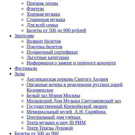
Призрак оперы
Фэнтези
Хоровая музыка
Старинная музыка
Для всей семьи
Билеты от 500 до 900 рублей
Зрителям
Возврат билетов
Покупка билетов
Подарочный сертификат
Льготные категории
Информация о замене и переносе концерта
Фестивали
Залы
Англиканская церковь Святого Андрея
Органные вечера в резиденции русских царей
Коломенское
Белый зал Мэрия Москвы
Московский Дом Музыки Светлановский зал
Государственный Кремлёвский дворец
Мемориальный музей А.Н. Скрябина
Центральный дом учёных
Театр музыки и шоу III РИМ
Театр Терезы Дуровой
Билеты от 500 до 900