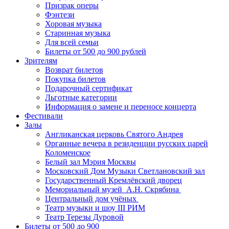
Призрак оперы
Фэнтези
Хоровая музыка
Старинная музыка
Для всей семьи
Билеты от 500 до 900 рублей
Зрителям
Возврат билетов
Покупка билетов
Подарочный сертификат
Льготные категории
Информация о замене и переносе концерта
Фестивали
Залы
Англиканская церковь Святого Андрея
Органные вечера в резиденции русских царей
Коломенское
Белый зал Мэрия Москвы
Московский Дом Музыки Светлановский зал
Государственный Кремлёвский дворец
Мемориальный музей А.Н. Скрябина
Центральный дом учёных
Театр музыки и шоу III РИМ
Театр Терезы Дуровой
Билеты от 500 до 900