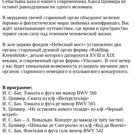
Себастьяна Баха и нашего современника Ханса Циммера не
оставит равнодушным ни одного меломана.
В мерцании свечей старинный орган объединит величие
барокко и фантастические миры любимых кинофраншиз. Вас
ждёт захватывающее путешествие, где время и пространство
теряют свою силу над течением человеческой жизни.
В зале церкви фондом «Небесный мост» установлено два
органа: старинный духовой орган фирмы «Rohlfing-
Kreienbrink», детали которого датируются XVIII и XIX
веками, и современный орган фирмы «Viscount». В этот вечер
у вас будет уникальная возможность услышать звучание двух
органов: старинного немецкого и итальянского концертного.
В программе:
И. С. Бах. Токката и фуга ми мажор BWV 566
Х. Циммер. Сюита из к/ф «Интерстеллар»
И. С. Бах. Токката и фуга ре минор BWV 565
Х. Циммер. «Не оставлять никого позади» из к/ф «Черный
ястреб»
И. С. Бах – А. Вивальди. Концерт до мажор (в трёх частях)
Х. Циммер. «Шевалье де Сангреаль» из к/ф «Код да Винчи»
И. С. Бах. Фантазия и фуга соль минор BWV 542