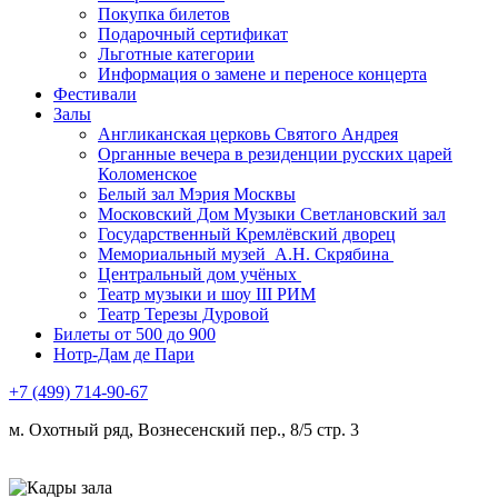
Покупка билетов
Подарочный сертификат
Льготные категории
Информация о замене и переносе концерта
Фестивали
Залы
Англиканская церковь Святого Андрея
Органные вечера в резиденции русских царей
Коломенское
Белый зал Мэрия Москвы
Московский Дом Музыки Светлановский зал
Государственный Кремлёвский дворец
Мемориальный музей А.Н. Скрябина
Центральный дом учёных
Театр музыки и шоу III РИМ
Театр Терезы Дуровой
Билеты от 500 до 900
Нотр-Дам де Пари
+7 (499) 714-90-67
м. Охотный ряд, Вознесенский пер., 8/5 стр. 3