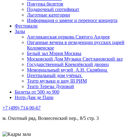
Покупка билетов
Подарочный сертификат
Льготные категории
Информация о замене и переносе концерта
Фестивали
Залы
Англиканская церковь Святого Андрея
Органные вечера в резиденции русских царей
Коломенское
Белый зал Мэрия Москвы
Московский Дом Музыки Светлановский зал
Государственный Кремлёвский дворец
Мемориальный музей А.Н. Скрябина
Центральный дом учёных
Театр музыки и шоу III РИМ
Театр Терезы Дуровой
Билеты от 500 до 900
Нотр-Дам де Пари
+7 (499) 714-90-67
м. Охотный ряд, Вознесенский пер., 8/5 стр. 3