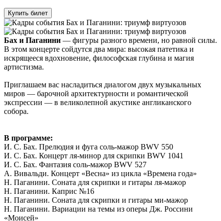
Купить билет
Бах и Паганини
— фигуры разного времени, но равной силы.
В этом концерте сойдутся два мира: высокая патетика и
искрящееся вдохновение, философская глубина и магия
артистизма.
Приглашаем вас насладиться диалогом двух музыкальных
миров — барочной архитектурности и романтической
экспрессии — в великолепной акустике англиканского
собора.
В программе:
И. С. Бах. Прелюдия и фуга соль-мажор BWV 550
И. С. Бах. Концерт ля-минор для скрипки BWV 1041
И. С. Бах. Фантазия соль-мажор BWV 527
А. Вивальди. Концерт «Весна» из цикла «Времена года»
Н. Паганини. Соната для скрипки и гитары ля-мажор
Н. Паганини. Каприс №16
Н. Паганини. Соната для скрипки и гитары ми-мажор
Н. Паганини. Вариации на темы из оперы Дж. Россини
«Моисей»