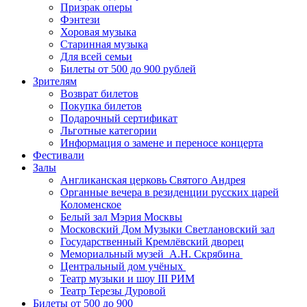
Призрак оперы
Фэнтези
Хоровая музыка
Старинная музыка
Для всей семьи
Билеты от 500 до 900 рублей
Зрителям
Возврат билетов
Покупка билетов
Подарочный сертификат
Льготные категории
Информация о замене и переносе концерта
Фестивали
Залы
Англиканская церковь Святого Андрея
Органные вечера в резиденции русских царей
Коломенское
Белый зал Мэрия Москвы
Московский Дом Музыки Светлановский зал
Государственный Кремлёвский дворец
Мемориальный музей А.Н. Скрябина
Центральный дом учёных
Театр музыки и шоу III РИМ
Театр Терезы Дуровой
Билеты от 500 до 900