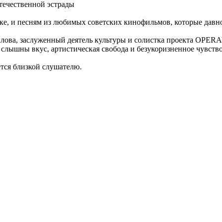
отечественной эстрады
ике, и песням из любимых советских кинофильмов, которые давно
илова, заслуженный деятель культуры и солистка проекта OPER
слышны вкус, артистическая свобода и безукоризненное чувство
ётся близкой слушателю.