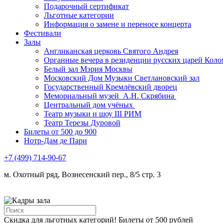
Подарочный сертификат
Льготные категории
Информация о замене и переносе концерта
Фестивали
Залы
Англиканская церковь Святого Андрея
Органные вечера в резиденции русских царей Коло
Белый зал Мэрия Москвы
Московский Дом Музыки Светлановский зал
Государственный Кремлёвский дворец
Мемориальный музей А.Н. Скрябина
Центральный дом учёных
Театр музыки и шоу III РИМ
Театр Терезы Дуровой
Билеты от 500 до 900
Нотр-Дам де Пари
+7 (499) 714-90-67
м. Охотный ряд, Вознесенский пер., 8/5 стр. 3
Скидка для льготных категорий! Билеты от 500 рублей