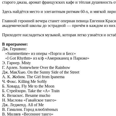
старого джаза, аромат французских кафе и тёплая душевность 
Здесь найдётся место и элегантным ритмам 60-х, и мягкой лир
Главной героиней вечера станет оперная певица Евгения Крас
академической школы до эстрадной — причём в каждом из них 
Приходите насладиться музыкой, которая легко узнаётся и оста
В программе:
Дж. Гершвин:
«Summertime» из оперы «Порги и Бесс»
«I Got Rhythm» из к/ф «Американец в Париже»
Э. Гарнер. Misty
Г. Арлен. Somewhere Over the Rainbow
Дж. МакХью. On the Sunny Side of the Street
А. К. Жобим. The Girl from Ipanema
Ч. Фокс. Killing Me Softly
Б. Ховард. Fly Me to the Moon
Б. Стрейхорн. Take the «A» Train
К. Веласкес. Besame mucho
Н. Маслова «Гавайское танго»
Дж. Ледженд. All of Me
В. Гамалия. Город влюблённых
В. Миляев «Весеннее танго»