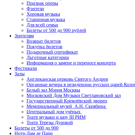
Призрак оперы
Фэнтези
Хоровая музыка
Старинная музыка
Для всей семьи
Билеты от 500 до 900 рублей
Зрителям
Возврат билетов
Покупка билетов
Подарочный сертификат
Льготные категории
Информация о замене и переносе концерта
Фестивали
Залы
Англиканская церковь Святого Андрея
Органные вечера в резиденции русских царей Коло
Белый зал Мэрия Москвы
Московский Дом Музыки Светлановский зал
Государственный Кремлёвский дворец
Мемориальный музей А.Н. Скрябина
Центральный дом учёных
Театр музыки и шоу III РИМ
Театр Терезы Дуровой
Билеты от 500 до 900
Нотр-Дам де Пари