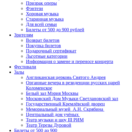
Призрак оперы
Фэнтези
Хоровая музыка
Старинная музыка
Для всей семьи
Билеты от 500 до 900 рублей
Зрителям
Возврат билетов
Покупка билетов
Подарочный сертификат
Льготные категории
Информация о замене и переносе концерта
Фестивали
Залы
Англиканская церковь Святого Андрея
Органные вечера в резиденции русских царей
Коломенское
Белый зал Мэрия Москвы
Московский Дом Музыки Светлановский зал
Государственный Кремлёвский дворец
Мемориальный музей А.Н. Скрябина
Центральный дом учёных
Театр музыки и шоу III РИМ
Театр Терезы Дуровой
Билеты от 500 до 900