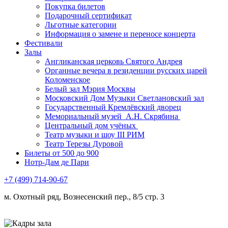
Покупка билетов
Подарочный сертификат
Льготные категории
Информация о замене и переносе концерта
Фестивали
Залы
Англиканская церковь Святого Андрея
Органные вечера в резиденции русских царей
Коломенское
Белый зал Мэрия Москвы
Московский Дом Музыки Светлановский зал
Государственный Кремлёвский дворец
Мемориальный музей А.Н. Скрябина
Центральный дом учёных
Театр музыки и шоу III РИМ
Театр Терезы Дуровой
Билеты от 500 до 900
Нотр-Дам де Пари
+7 (499) 714-90-67
м. Охотный ряд, Вознесенский пер., 8/5 стр. 3