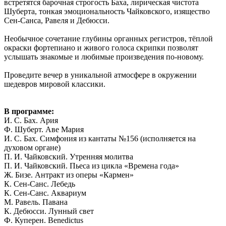
встретятся барочная строгость Баха, лирическая чистота
Шуберта, тонкая эмоциональность Чайковского, изящество
Сен-Санса, Равеля и Дебюсси.
Необычное сочетание глубины органных регистров, тёплой
окраски фортепиано и живого голоса скрипки позволят
услышать знакомые и любимые произведения по-новому.
Проведите вечер в уникальной атмосфере в окружении
шедевров мировой классики.
В программе:
И. С. Бах. Ария
Ф. Шуберт. Аве Мария
И. С. Бах. Симфония из кантаты №156 (исполняется на
духовом органе)
П. И. Чайковский. Утренняя молитва
П. И. Чайковский. Пьеса из цикла «Времена года»
Ж. Бизе. Антракт из оперы «Кармен»
К. Сен-Санс. Лебедь
К. Сен-Санс. Аквариум
М. Равель. Павана
К. Дебюсси. Лунный свет
Ф. Куперен. Benedictus