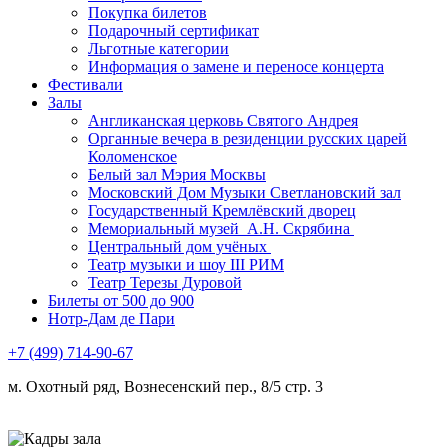
Покупка билетов
Подарочный сертификат
Льготные категории
Информация о замене и переносе концерта
Фестивали
Залы
Англиканская церковь Святого Андрея
Органные вечера в резиденции русских царей
Коломенское
Белый зал Мэрия Москвы
Московский Дом Музыки Светлановский зал
Государственный Кремлёвский дворец
Мемориальный музей А.Н. Скрябина
Центральный дом учёных
Театр музыки и шоу III РИМ
Театр Терезы Дуровой
Билеты от 500 до 900
Нотр-Дам де Пари
+7 (499) 714-90-67
м. Охотный ряд, Вознесенский пер., 8/5 стр. 3