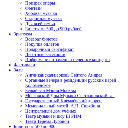
Призрак оперы
Фэнтези
Хоровая музыка
Старинная музыка
Для всей семьи
Билеты от 500 до 900 рублей
Зрителям
Возврат билетов
Покупка билетов
Подарочный сертификат
Льготные категории
Информация о замене и переносе концерта
Фестивали
Залы
Англиканская церковь Святого Андрея
Органные вечера в резиденции русских царей
Коломенское
Белый зал Мэрия Москвы
Московский Дом Музыки Светлановский зал
Государственный Кремлёвский дворец
Мемориальный музей А.Н. Скрябина
Центральный дом учёных
Театр музыки и шоу III РИМ
Театр Терезы Дуровой
Билеты от 500 до 900