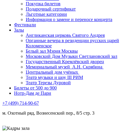
Покупка билетов
Подарочный сертификат
Льготные категории
Информация о замене и переносе концерта
Фестивали
Залы
Англиканская церковь Святого Андрея
Органные вечера в резиденции русских царей
Коломенское
Белый зал Мэрия Москвы
Московский Дом Музыки Светлановский зал
Государственный Кремлёвский дворец
Мемориальный музей А.Н. Скрябина
Центральный дом учёных
Театр музыки и шоу III РИМ
Театр Терезы Дуровой
Билеты от 500 до 900
Нотр-Дам де Пари
+7 (499) 714-90-67
м. Охотный ряд, Вознесенский пер., 8/5 стр. 3