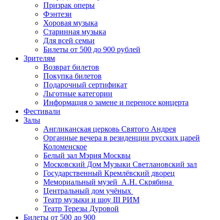
Призрак оперы
Фэнтези
Хоровая музыка
Старинная музыка
Для всей семьи
Билеты от 500 до 900 рублей
Зрителям
Возврат билетов
Покупка билетов
Подарочный сертификат
Льготные категории
Информация о замене и переносе концерта
Фестивали
Залы
Англиканская церковь Святого Андрея
Органные вечера в резиденции русских царей
Коломенское
Белый зал Мэрия Москвы
Московский Дом Музыки Светлановский зал
Государственный Кремлёвский дворец
Мемориальный музей А.Н. Скрябина
Центральный дом учёных
Театр музыки и шоу III РИМ
Театр Терезы Дуровой
Билеты от 500 до 900