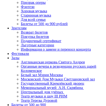
Призрак оперы
Фэнтези
Хоровая музыка
Старинная музыка
Для всей семьи
Билеты от 500 до 900 рублей
Зрителям
Возврат билетов
Покупка билетов
Подарочный сертификат
Льготные категории
Информация о замене и переносе концерта
Фестивали
Залы
Англиканская церковь Святого Андрея
Органные вечера в резиденции русских царей
Коломенское
Белый зал Мэрия Москвы
Московский Дом Музыки Светлановский зал
Государственный Кремлёвский дворец
Мемориальный музей А.Н. Скрябина
Центральный дом учёных
Театр музыки и шоу III РИМ
Театр Терезы Дуровой
Билеты от 500 до 900