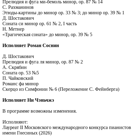
Прелюдия и фуга ми-бемоль минор, ор. 87 № 14
С. Рахманинов
Этюды-картины до минор ор. 33 № 3; до минор ор. 39 № 1
Д. Шостакович
Соната си минор ор. 61 № 2, I часть
Н. Метнер
«Трагическая соната» до минор, ор. 39 № 5
Исполняет Роман Соснин
Д. Шостакович
Прелюдия и фуга ля минор, ор. 87 № 2
А. Скрябин
Соната ор. 53 №5
П. Чайковский
Романс фа минор
Скерцо из Симфонии № 6 (Переложение С. Фейнберга)
Исполняет Ни Чэньчжэ
В программе возможны изменения.
Исполняют:
Лауреат II Московского международного конкурса пианистов
имени Гнесиных (2026)