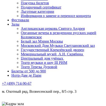
Покупка билетов
Подарочный сертификат
Льготные категории
Информация о замене и переносе концерта
Фестивали
Залы
Англиканская церковь Святого Андрея
Органные вечера в резиденции русских царей
Коломенское
Белый зал Мэрия Москвы
Московский Дом Музыки Светлановский зал
Государственный Кремлёвский дворец
Мемориальный музей А.Н. Скрябина
Центральный дом учёных
Театр музыки и шоу III РИМ
Театр Терезы Дуровой
Билеты от 500 до 900
Нотр-Дам де Пари
+7 (499) 714-90-67
м. Охотный ряд, Вознесенский пер., 8/5 стр. 3